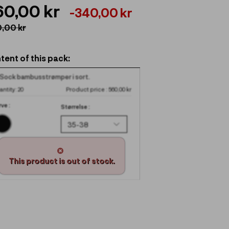
60,00 kr
-340,00 kr
,00 kr
tent of this pack:
 Sock bambusstrømper i sort.
antity:
20
Product price :
560,00 kr
rve :
Størrelse :
This product is out of stock.