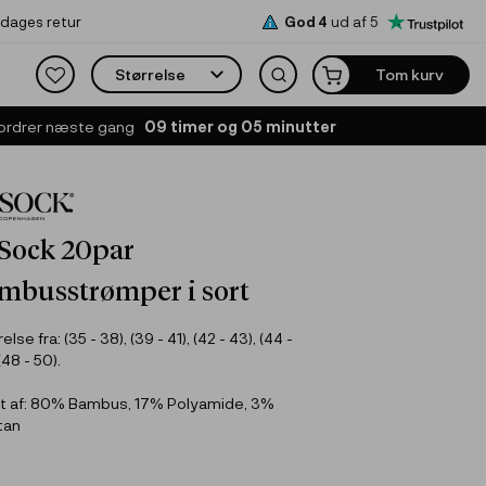
x
x
 dages retur
God 4
ud af 5
Størrelse
Tom kurv
 ordrer næste gang
09
timer og
05
minutter
 Sock 20par
mbusstrømper i sort
else fra: (35 - 38), (39 - 41), (42 - 43), (44 -
(48 - 50).
t af: 80% Bambus, 17% Polyamide, 3%
tan