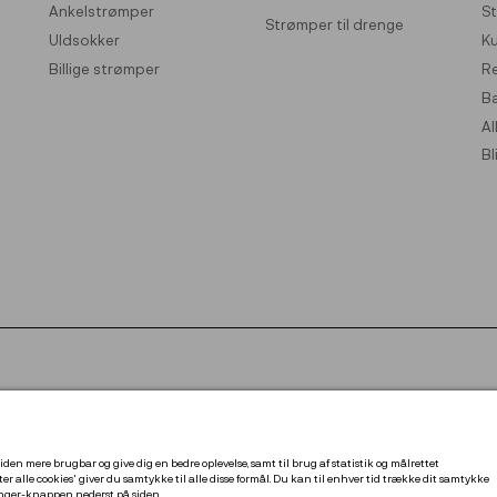
Ankelstrømper
St
Strømper til drenge
Uldsokker
K
Billige strømper
Re
B
Al
Bl
iden mere brugbar og give dig en bedre oplevelse, samt til brug af statistik og målrettet
er alle cookies' giver du samtykke til alle disse formål. Du kan til enhver tid trække dit samtykke
linger-knappen nederst på siden.