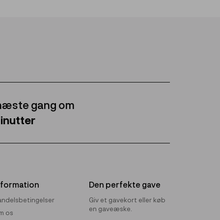
 næste gang om
inutter
nformation
Den perfekte gave
ndelsbetingelser
Giv et gavekort eller køb
en gaveæske.
m os