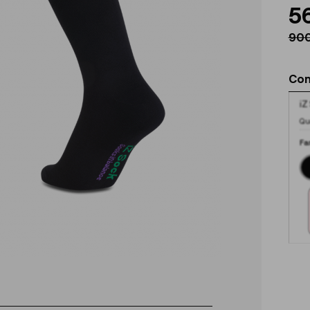
5
900
Con
iZ
Qu
Fa