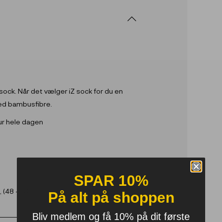
 sock. Når det vælger iZ sock for du en
 med bambusfibre.
ur hele dagen
SPAR 10%
, (48 - 50).
På alt på shoppen
Bliv medlem og få 10% på dit første