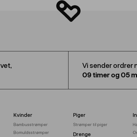
vet,
Vi sender ordrer
09
timer og
05
m
Kvinder
Piger
I
Bambusstrømper
Strømper til piger
Ha
Bomuldsstrømper
O
Drenge