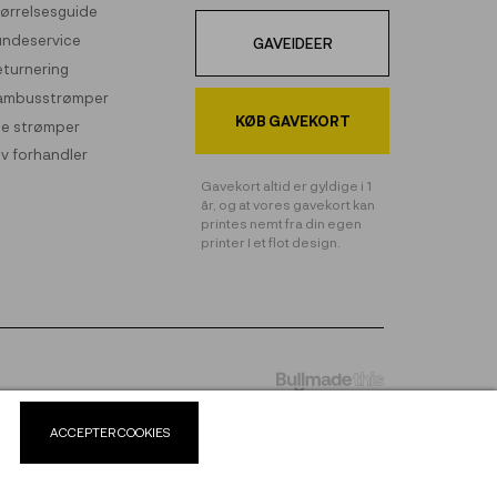
ørrelsesguide
undeservice
GAVEIDEER
turnering
ambusstrømper
KØB GAVEKORT
le strømper
iv forhandler
Gavekort altid er gyldige i 1
år, og at vores gavekort kan
printes nemt fra din egen
printer I et flot design.
ACCEPTER COOKIES
0