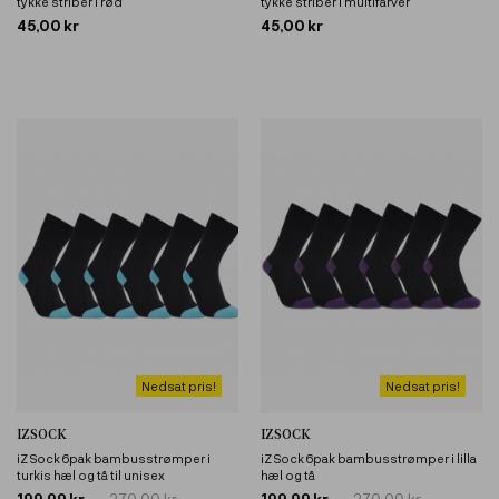
tykke striber i rød
tykke striber i multifarver
45,00 kr
45,00 kr
Nedsat pris!
Nedsat pris!
IZSOCK
IZSOCK
iZ Sock 6pak bambusstrømper i
iZ Sock 6pak bambusstrømper i lilla
turkis hæl og tå til unisex
hæl og tå
199,99 kr
270,00 kr
199,99 kr
270,00 kr