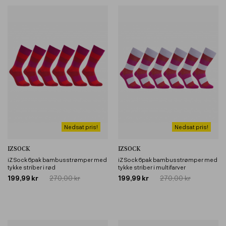
Nedsat pris!
Nedsat pris!
IZSOCK
IZSOCK
iZ Sock 6pak bambusstrømper med
iZ Sock 6pak bambusstrømper med
tykke striber i rød
tykke striber i multifarver
199,99 kr
270,00 kr
199,99 kr
270,00 kr