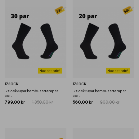
Nedsat pris!
Nedsat pris!
IZSOCK
IZSOCK
iZ Sock 30par bambusstrømper i
iZ Sock 20par bambusstrømper i
sort
sort
799,00 kr
1.350,00 kr
560,00 kr
900,00 kr