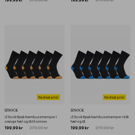
Nedsat pris!
Nedsat pris!
IZSOCK
IZSOCK
iZ Sock 6pak bambusstrømper i
iZ Sock 6pak bambusstrømper i blå
orange hæl og tå til unisex
hæl og tå
199,99 kr
270,00 kr
199,99 kr
270,00 kr