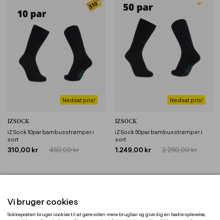
Nedsat pris!
Nedsat pris!
IZSOCK
IZSOCK
iZ Sock 10par bambusstrømper i
iZ Sock 50par bambusstrømper i
sort
sort
310,00 kr
450,00 kr
1.249,00 kr
2.250,00 kr
Vi bruger cookies
Sokkeposten bruger cookies til at gøre siden mere brugbar og give dig en bedre oplevelse,