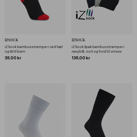
IZSOCK
IZSOCK
iZ Sock bambusstrømper i rød hæl
iZ Sock 3pak bambusstrømper i
og tå til børn
navyblå, sort og hvid til unisex
35,00 kr
135,00 kr