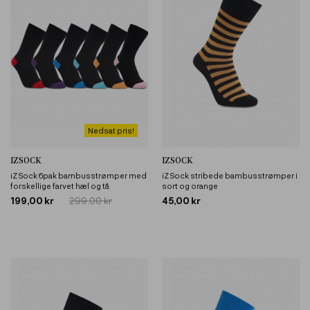
Nedsat pris!
IZSOCK
IZSOCK
iZ Sock 6pak bambusstrømper med
iZ Sock stribede bambusstrømper i
forskellige farvet hæl og tå
sort og orange
199,00 kr
299,00 kr
45,00 kr