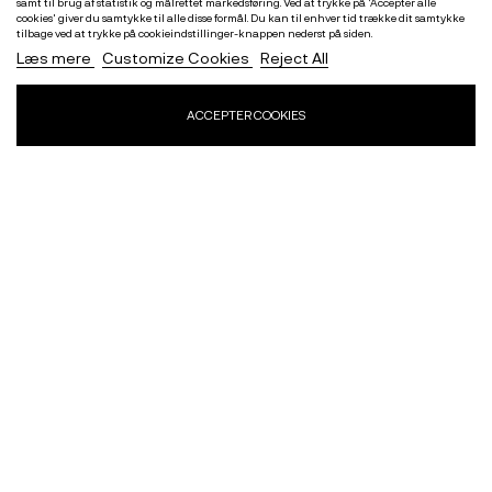
samt til brug af statistik og målrettet markedsføring. Ved at trykke på 'Accepter alle
cookies' giver du samtykke til alle disse formål. Du kan til enhver tid trække dit samtykke
tilbage ved at trykke på cookieindstillinger-knappen nederst på siden.
Læs mere
Customize Cookies
Reject All
ACCEPTER COOKIES
0
Herre
Dame
Børn
Udsalg
IZSOCK
IZSOCK
iZ Sock 3pak sports ankelstrømper i
iZ Sock 3pak sports ankelstrømper i
sort m.bomuld ( NY KOLLEKTION )
hvid m.bomuld ( NY KOLLEKTION )
99,00 kr
99,00 kr