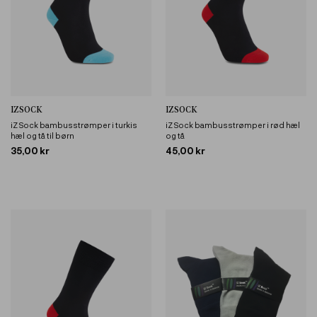
IZSOCK
IZSOCK
iZ Sock bambusstrømper i turkis
iZ Sock bambusstrømper i rød hæl
hæl og tå til børn
og tå
35,00 kr
45,00 kr