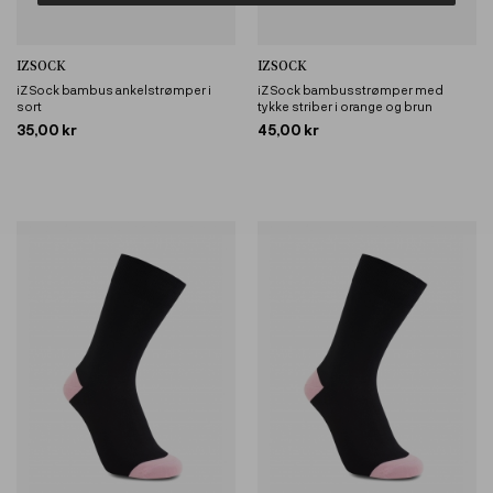
IZSOCK
IZSOCK
iZ Sock bambus ankelstrømper i
iZ Sock bambusstrømper med
sort
tykke striber i orange og brun
35,00 kr
45,00 kr