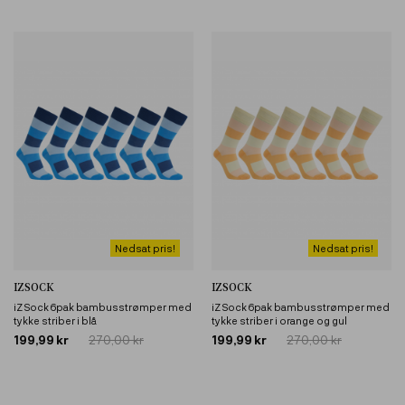
Nedsat pris!
Nedsat pris!
IZSOCK
IZSOCK
iZ Sock 6pak bambusstrømper med
iZ Sock 6pak bambusstrømper med
tykke striber i blå
tykke striber i orange og gul
199,99 kr
270,00 kr
199,99 kr
270,00 kr