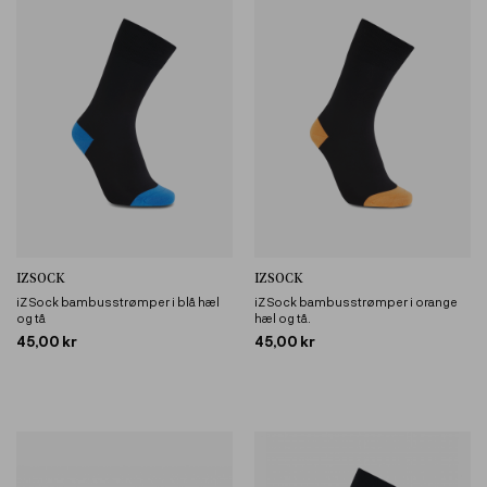
IZSOCK
IZSOCK
iZ Sock bambusstrømper i blå hæl
iZ Sock bambusstrømper i orange
og tå
hæl og tå.
45,00 kr
45,00 kr