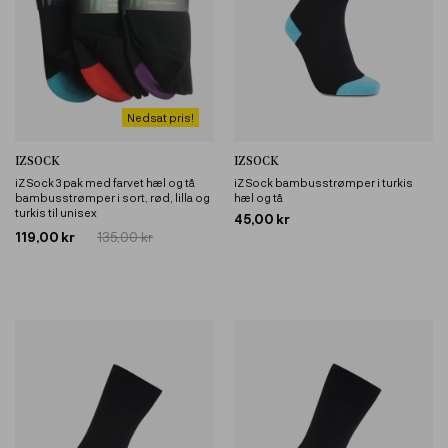
Nedsat pris!
IZSOCK
IZSOCK
iZ Sock 3 pak med farvet hæl og tå
iZ Sock bambusstrømper i turkis
bambusstrømper i sort, rød, lilla og
hæl og tå
turkis til unisex
45,00 kr
119,00 kr
135,00 kr