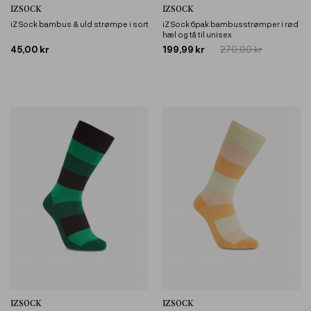
IZSOCK
IZSOCK
iZ Sock bambus & uld strømpe i sort
iZ Sock 6pak bambusstrømper i rød
hæl og tå til unisex
45,00 kr
199,99 kr
270,00 kr
IZSOCK
IZSOCK