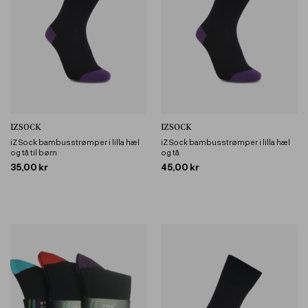
IZSOCK
IZSOCK
iZ Sock bambusstrømper i lilla hæl
iZ Sock bambusstrømper i lilla hæl
og tå til børn
og tå
35,00 kr
45,00 kr