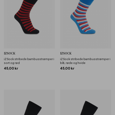
IZSOCK
IZSOCK
iZ Sock stribede bambusstrømper i
iZ Sock stribede bambusstrømper i
sort og rød
blå, røde og hvide
45,00 kr
45,00 kr