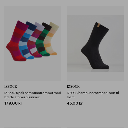
IZSOCK
IZSOCK
iZ Sock 5 pak bambusstrømper med
IZSOCK bambusstrømper i sort til
brede striber til unisex
børn
179,00 kr
45,00 kr