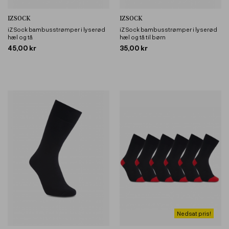
IZSOCK
IZSOCK
iZ Sock bambusstrømper i lyserød
iZ Sock bambusstrømper i lyserød
hæl og tå
hæl og tå til børn
45,00 kr
35,00 kr
Nedsat pris!