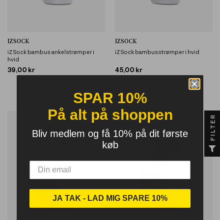
IZSOCK
IZSOCK
iZ Sock bambus ankelstrømper i
iZ Sock bambusstrømper i hvid
hvid
39,00 kr
45,00 kr
SPAR 10%
På alt på shoppen
FILTER
Bliv medlem og få 10% på dit første
køb
JA TAK - LAD MIG SPARE 10%