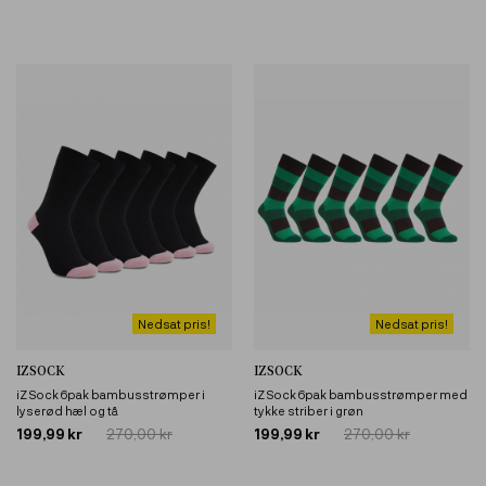
Nedsat pris!
Nedsat pris!
IZSOCK
IZSOCK
iZ Sock 6pak bambusstrømper i
iZ Sock 6pak bambusstrømper med
lyserød hæl og tå
tykke striber i grøn
199,99 kr
270,00 kr
199,99 kr
270,00 kr