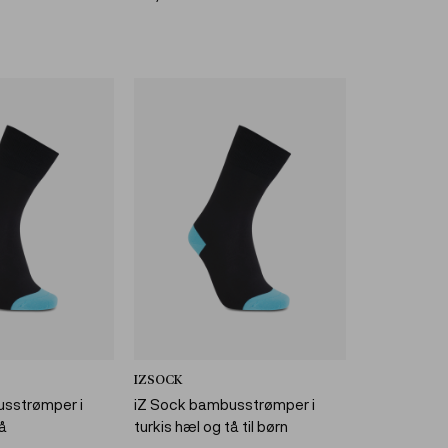
IZSOCK
usstrømper i
iZ Sock bambusstrømper i
tå
turkis hæl og tå til børn