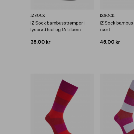
IZSOCK
IZSOCK
iZ Sock bambusstrømper i
iZ Sock bambus 
lyserød hæl og tå til børn
i sort
35,00 kr
45,00 kr