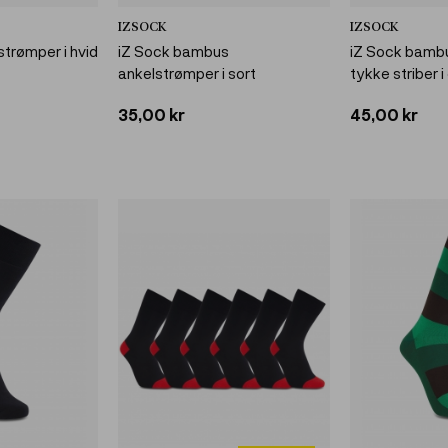
IZSOCK
IZSOCK
trømper i hvid
iZ Sock bambus
iZ Sock bamb
ankelstrømper i sort
tykke striber 
35,00 kr
45,00 kr