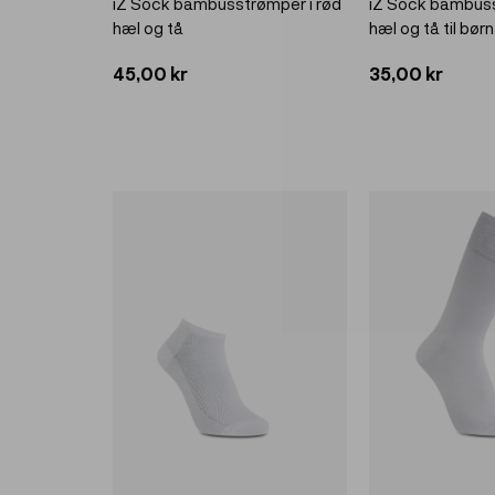
iZ Sock bambusstrømper i rød
iZ Sock bambuss
hæl og tå
hæl og tå til børn
45,00 kr
35,00 kr