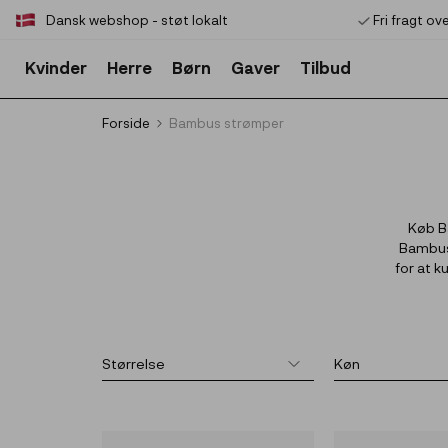
Dansk webshop - støt lokalt
Fri fragt ov
Kvinder
Herre
Børn
Gaver
Tilbud
Forside
Bambus strømper
Køb B
Bambus 
for at 