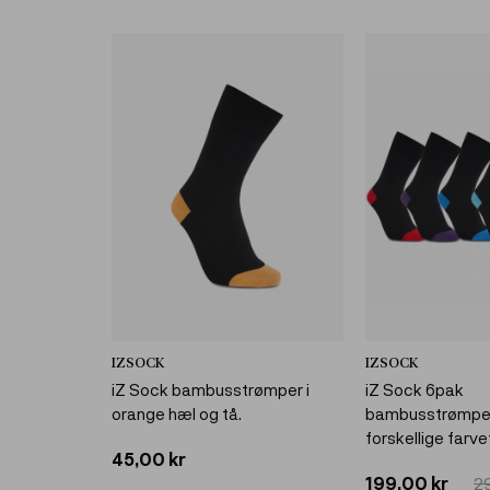
IZSOCK
IZSOCK
iZ Sock bambusstrømper i
iZ Sock 6pak
orange hæl og tå.
bambusstrømpe
forskellige farve
45,00 kr
199,00 kr
2