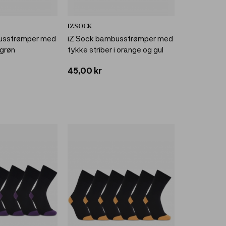
IZSOCK
usstrømper med
iZ Sock bambusstrømper med
 grøn
tykke striber i orange og gul
45,00 kr