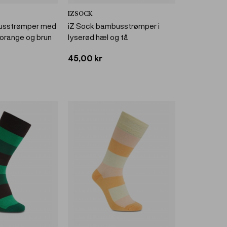
IZSOCK
usstrømper med
iZ Sock bambusstrømper i
i orange og brun
lyserød hæl og tå
45,00 kr