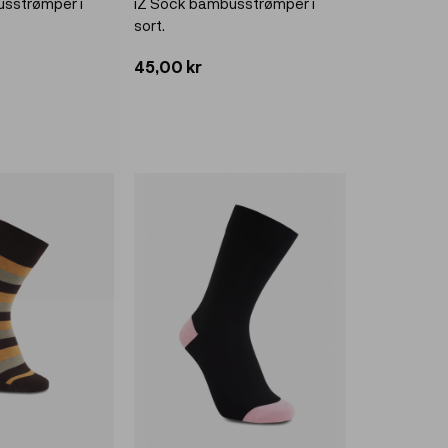
usstrømper i
iZ Sock bambusstrømper i
sort.
45,00 kr