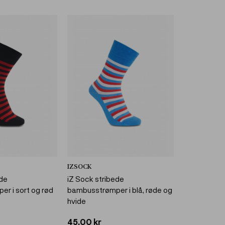
IZSOCK
ede
iZ Sock stribede
r i sort og rød
bambusstrømper i blå, røde og
hvide
45,00 kr