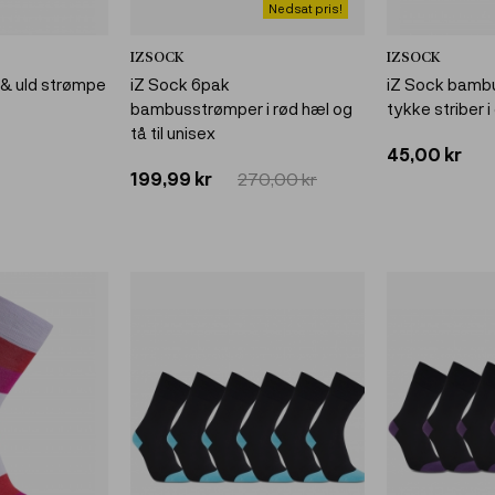
Nedsat pris!
IZSOCK
IZSOCK
& uld strømpe
iZ Sock 6pak
iZ Sock bamb
bambusstrømper i rød hæl og
tykke striber i
tå til unisex
45,00 kr
199,99 kr
270,00 kr