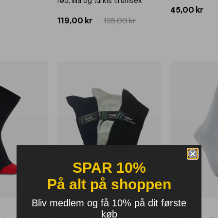
45,00 kr
119,00 kr
135,00 kr
SPAR 10%
På alt på shoppen
Bliv medlem og få 10% på dit første
IZSOCK
IZSOCK
køb