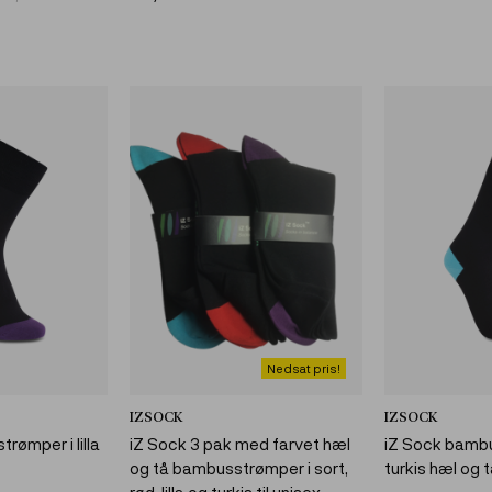
Nedsat pris!
IZSOCK
IZSOCK
rømper i lilla
iZ Sock 3 pak med farvet hæl
iZ Sock bamb
og tå bambusstrømper i sort,
turkis hæl og 
rød, lilla og turkis til unisex