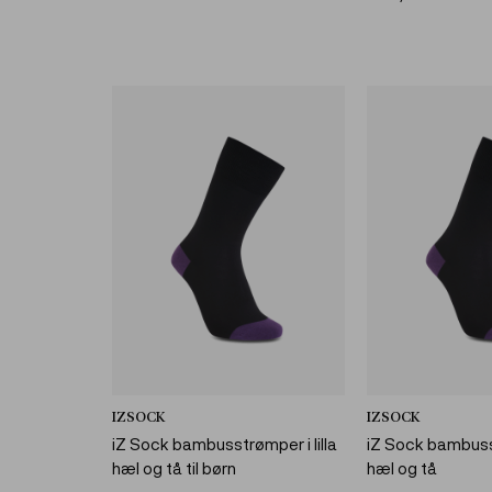
IZSOCK
IZSOCK
iZ Sock bambusstrømper i lilla
iZ Sock bambusst
hæl og tå til børn
hæl og tå