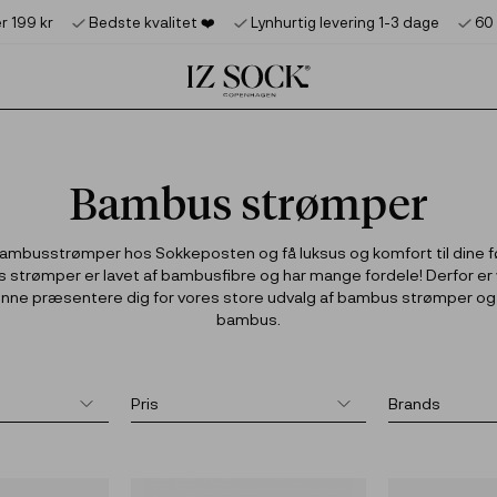
Product deleted from the cart
Product added to the cart
er 199 kr
Bedste kvalitet ❤️‍
Lynhurtig levering 1-3 dage
60
Bambus strømper
ambusstrømper hos Sokkeposten og få luksus og komfort til dine f
strømper er lavet af bambusfibre og har mange fordele! Derfor er 
kunne præsentere dig for vores store udvalg af bambus strømper og 
bambus.