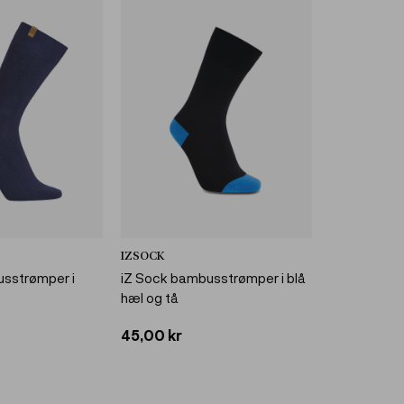
IZSOCK
usstrømper i
iZ Sock bambusstrømper i blå
hæl og tå
45,00 kr