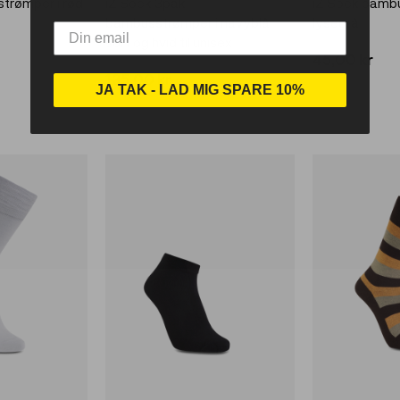
trømper i rød
iZ Sock 3pak
iZ Sock bamb
bambusstrømper i navyblå,
lysegrå
sort og hvid til unisex
45,00 kr
135,00 kr
JA TAK - LAD MIG SPARE 10%