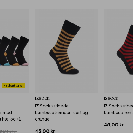
Nedsat pris!
IZSOCK
IZSOCK
iZ Sock stribede
iZ Sock strib
r med
bambusstrømper i sort og
bambusstrømpe
t hæl og tå
orange
45,00 kr
99,00 kr
45,00 kr