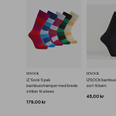
IZSOCK
IZSOCK
iZ Sock 5 pak
IZSOCK bambuss
bambusstrømper med brede
sort til børn
striber til unisex
45,00 kr
179,00 kr