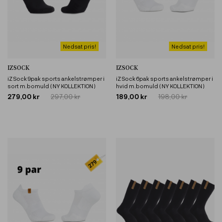
Nedsat pris!
Nedsat pris!
IZSOCK
IZSOCK
iZ Sock 9pak sports ankelstrømper i
iZ Sock 6pak sports ankelstrømper i
sort m.bomuld ( NY KOLLEKTION )
hvid m.bomuld ( NY KOLLEKTION )
279,00 kr
297,00 kr
189,00 kr
198,00 kr