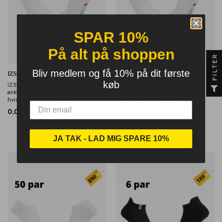
SPAR 10%
På alt på shoppen
FILTER
Bliv medlem og få 10% på dit første
IZSOCK
IZSOCK
køb
iZ Sock 30pak bambus
iZ Sock 20pak bambus
ankelstrømper med blå prikker i
ankelstrømper med blå prikker i
hvid ( NY SOMMERKOLLEKTION )
hvid ( NY SOMMERKOLLEKTION )
0,00 kr
0,00 kr
JA TAK - LAD MIG SPARE 10%