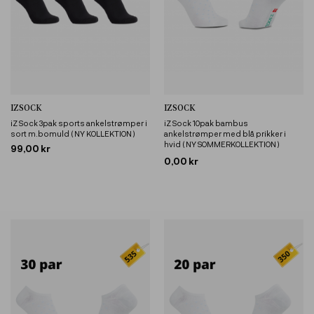
IZSOCK
IZSOCK
iZ Sock 3pak sports ankelstrømper i
iZ Sock 10pak bambus
sort m.bomuld ( NY KOLLEKTION )
ankelstrømper med blå prikker i
hvid ( NY SOMMERKOLLEKTION )
99,00 kr
0,00 kr