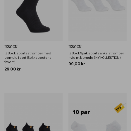
IZSOCK
IZSOCK
iZ Sock sportsstrømper med
iZ Sock 3pak sports ankelstrømper i
bomuld i sort (Sokkepostens
hvid m.bomuld ( NY KOLLEKTION )
favorit)
99,00 kr
29,00 kr