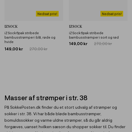
Nedsat pris!
Nedsat pris!
IZSOCK
IZSOCK
iZ Sock 6pak stribede
iZ Sock 6pak stribede
bambusstrømper i blå, røde og
bambusstrømper i sort og rød
hvide
149,00 kr
270,00 kr
149,00 kr
270,00 kr
Masser af strømper i str. 38
På SokkePosten.dk finder du et stort udvalg af strømper og
sokker i str. 38. Vi har både bløde bambusstrømper,
bomuldssokker og varme uldne strømper, så du går aldrig
forgæves, uanset hvilken sæson du shopper sokker til. Du finder