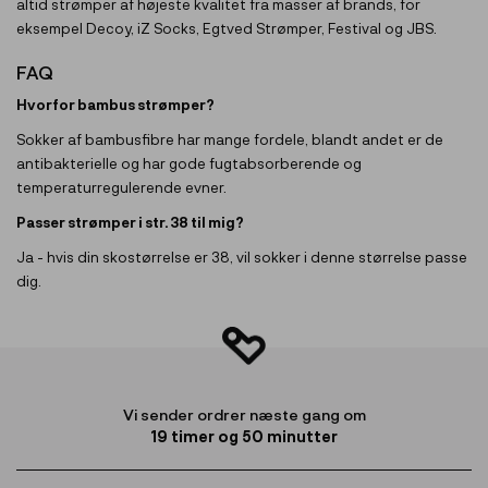
altid strømper af højeste kvalitet fra masser af brands, for
eksempel Decoy, iZ Socks, Egtved Strømper, Festival og JBS.
FAQ
Hvorfor bambus strømper?
Sokker af bambusfibre har mange fordele, blandt andet er de
antibakterielle og har gode fugtabsorberende og
temperaturregulerende evner.
Passer strømper i str. 38 til mig?
Ja - hvis din skostørrelse er 38, vil sokker i denne størrelse passe
dig.
Vi sender ordrer næste gang om
19
timer og
50
minutter