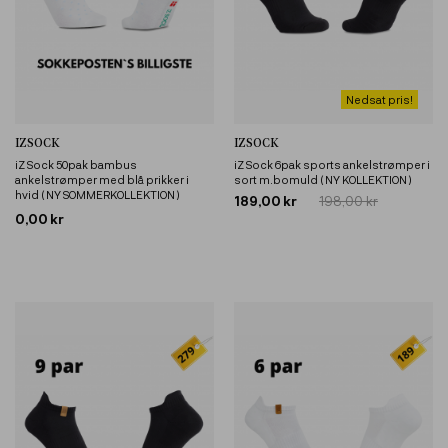
Nedsat pris!
IZSOCK
IZSOCK
iZ Sock 50pak bambus
iZ Sock 6pak sports ankelstrømper i
ankelstrømper med blå prikker i
sort m.bomuld ( NY KOLLEKTION )
hvid ( NY SOMMERKOLLEKTION )
189,00 kr
198,00 kr
0,00 kr