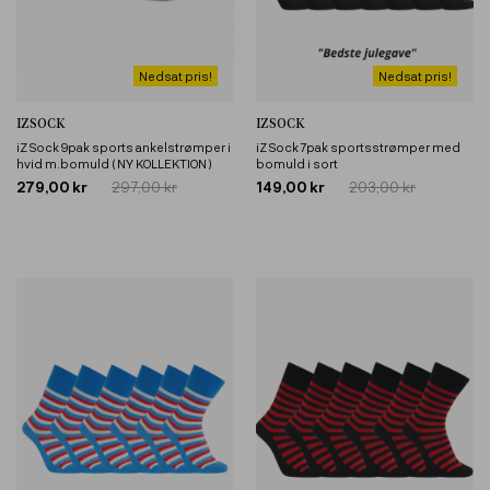
Nedsat pris!
Nedsat pris!
IZSOCK
IZSOCK
iZ Sock 9pak sports ankelstrømper i
iZ Sock 7pak sportsstrømper med
hvid m.bomuld ( NY KOLLEKTION )
bomuld i sort
279,00 kr
297,00 kr
149,00 kr
203,00 kr