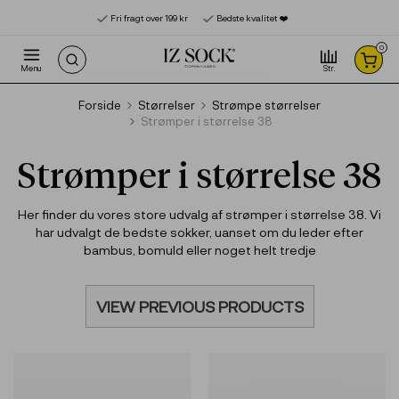
Product deleted from the cart
Product added to the cart
x
x
Fri fragt over 199 kr
Bedste kvalitet ❤️‍
0
Menu
Str.
Forside
Størrelser
Strømpe størrelser
Strømper i størrelse 38
Strømper i størrelse 38
Her finder du vores store udvalg af strømper i størrelse 38. Vi
har udvalgt de bedste sokker, uanset om du leder efter
bambus, bomuld eller noget helt tredje
VIEW PREVIOUS PRODUCTS