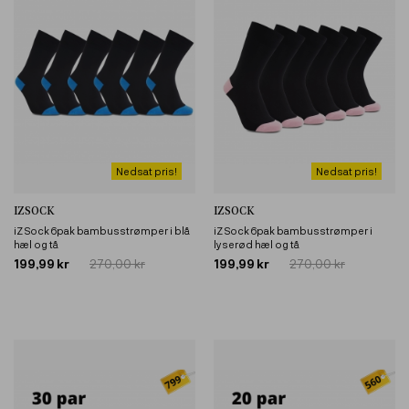
Nedsat pris!
Nedsat pris!
IZSOCK
IZSOCK
iZ Sock 6pak bambusstrømper i blå
iZ Sock 6pak bambusstrømper i
hæl og tå
lyserød hæl og tå
199,99 kr
270,00 kr
199,99 kr
270,00 kr