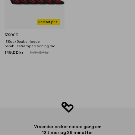
Nedsat pris!
IZSOCK
iZ Sock 6pak stribede
bambusstrømper i sort og rød
149,00 kr
270,00 kr
Vi sender ordrer næste gang om
12
timer og
29
minutter