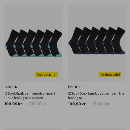
Nedsat pris!
Nedsat pris!
IZSOCK
IZSOCK
iZ Sock 6pak bambusstrømper i
iZ Sock 6pak bambusstrømper i lilla
turkis hæl og tå til unisex
hæl og tå
199,99 kr
270,00 kr
199,99 kr
270,00 kr