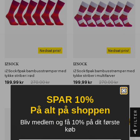
Nedsat pris!
Nedsat pris!
IZSOCK
IZSOCK
iZ Sock 6pak bambusstrømper med
iZ Sock 6pak bambusstrømper med
tykke striber i rød
tykke striber i multifarver
199,99 kr
270,00 kr
199,99 kr
270,00 kr
SPAR 10%
På alt på shoppen
FILTER
Bliv medlem og få 10% på dit første
køb