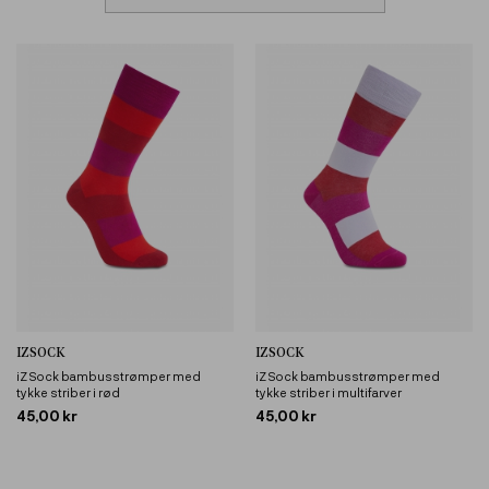
IZSOCK
IZSOCK
iZ Sock bambusstrømper med
iZ Sock bambusstrømper med
tykke striber i rød
tykke striber i multifarver
45,00 kr
45,00 kr