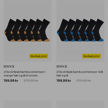
Nedsat pris!
Nedsat pris!
IZSOCK
IZSOCK
iZ Sock 6pak bambusstrømper i
iZ Sock 6pak bambusstrømper i blå
orange hæl og tå til unisex
hæl og tå
199,99 kr
270,00 kr
199,99 kr
270,00 kr