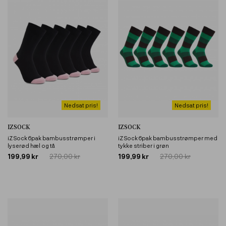
Nedsat pris!
Nedsat pris!
IZSOCK
IZSOCK
iZ Sock 6pak bambusstrømper i
iZ Sock 6pak bambusstrømper med
lyserød hæl og tå
tykke striber i grøn
199,99 kr
270,00 kr
199,99 kr
270,00 kr