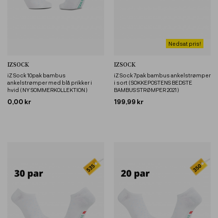
Nedsat pris!
IZSOCK
IZSOCK
iZ Sock 10pak bambus
iZ Sock 7pak bambus ankelstrømper
ankelstrømper med blå prikker i
i sort ( SOKKEPOSTENS BEDSTE
hvid ( NY SOMMERKOLLEKTION )
BAMBUS STRØMPER 2021 )
0,00 kr
199,99 kr