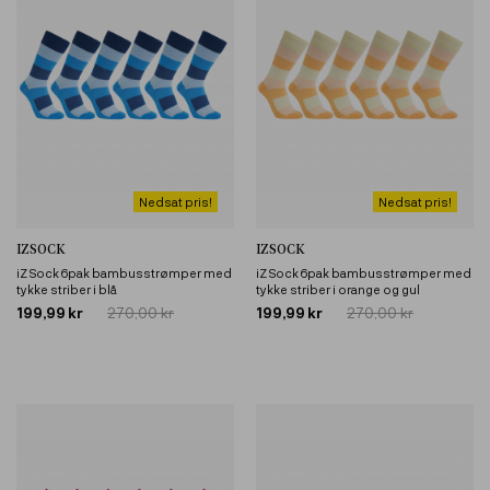
Nedsat pris!
Nedsat pris!
IZSOCK
IZSOCK
iZ Sock 6pak bambusstrømper med
iZ Sock 6pak bambusstrømper med
tykke striber i blå
tykke striber i orange og gul
199,99 kr
270,00 kr
199,99 kr
270,00 kr