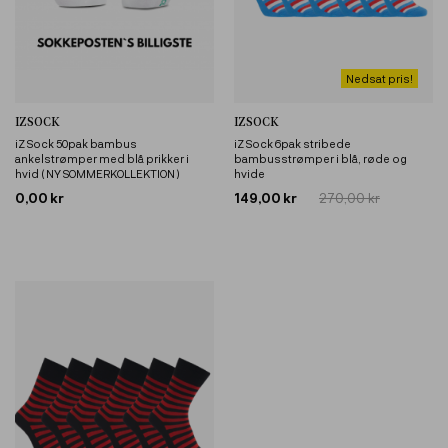
Nedsat pris!
IZSOCK
IZSOCK
iZ Sock 50pak bambus
iZ Sock 6pak stribede
ankelstrømper med blå prikker i
bambusstrømper i blå, røde og
hvid ( NY SOMMERKOLLEKTION )
hvide
0,00 kr
149,00 kr
270,00 kr