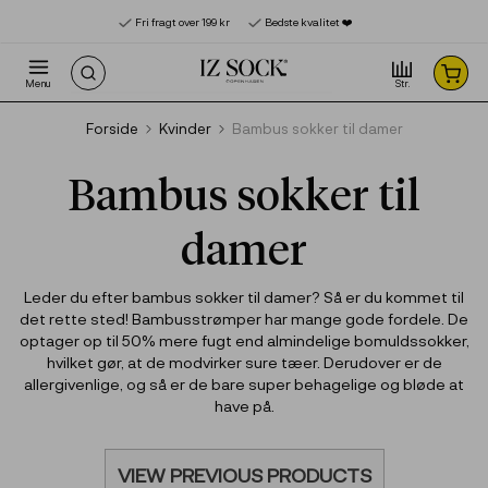
Product deleted from the cart
Product added to the cart
x
x
Fri fragt over 199 kr
Bedste kvalitet ❤️‍
Menu
Str.
Forside
Kvinder
Bambus sokker til damer
Bambus sokker til
damer
Leder du efter bambus sokker til damer? Så er du kommet til
det rette sted! Bambusstrømper har mange gode fordele. De
optager op til 50% mere fugt end almindelige bomuldssokker,
hvilket gør, at de modvirker sure tæer. Derudover er de
allergivenlige, og så er de bare super behagelige og bløde at
have på.
VIEW PREVIOUS PRODUCTS