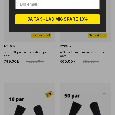
JA TAK - LAD MIG SPARE 10%
Nedsat pris!
Nedsat pris!
IZSOCK
IZSOCK
iZ Sock 30par bambusstrømper i
iZ Sock 20par bambusstrømper i
sort
sort
799,00 kr
1.350,00 kr
560,00 kr
900,00 kr